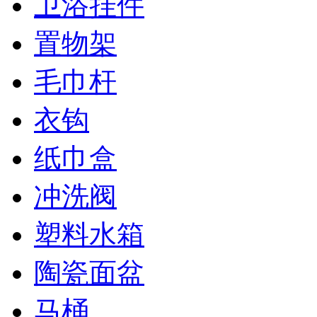
卫浴挂件
置物架
毛巾杆
衣钩
纸巾盒
冲洗阀
塑料水箱
陶瓷面盆
马桶