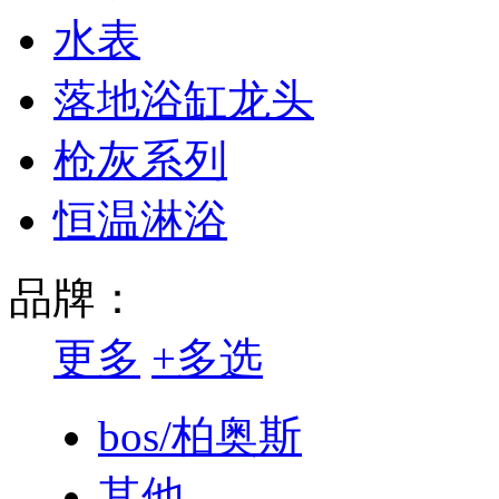
水表
落地浴缸龙头
枪灰系列
恒温淋浴
品牌：
更多
+
多选
bos/柏奥斯
其他