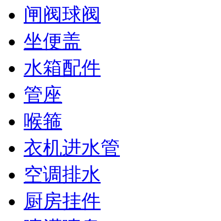
闸阀球阀
坐便盖
水箱配件
管座
喉箍
衣机进水管
空调排水
厨房挂件