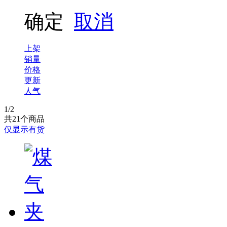
确定
取消
三和
先锋
上架
销量
价格
博力
更新
人气
1
/2
共
21
个商品
仅显示有货