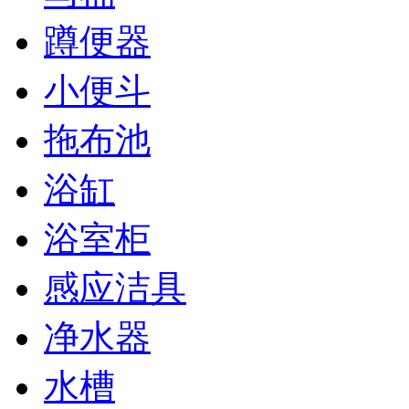
蹲便器
小便斗
拖布池
浴缸
浴室柜
感应洁具
净水器
水槽