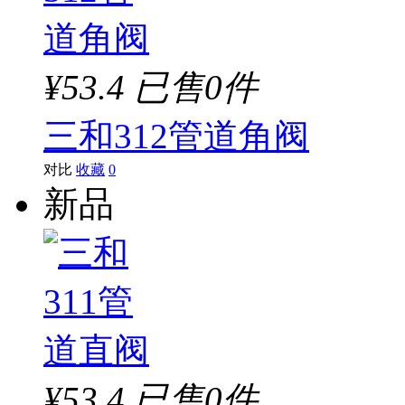
¥53.4
已售0件
三和312管道角阀
对比
收藏
0
新品
¥53.4
已售0件