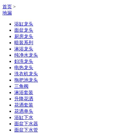
首页
>
地漏
浴缸龙头
面盆龙头
厨房龙头
暗装系列
淋浴龙头
纯净水龙头
妇洗龙头
电热龙头
洗衣机龙头
拖把池龙头
三角阀
淋浴套装
升降花洒
花洒套装
花洒单头
浴缸下水
面盆下水器
面盆下水管