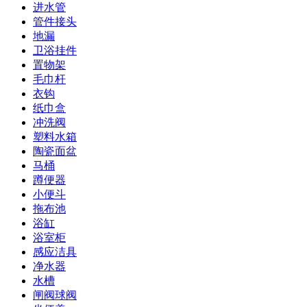
进水管
管件接头
地漏
卫浴挂件
置物架
毛巾杆
衣钩
纸巾盒
冲洗阀
塑料水箱
陶瓷面盆
马桶
蹲便器
小便斗
拖布池
浴缸
浴室柜
感应洁具
净水器
水槽
闸阀球阀