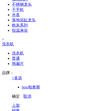
不锈钢龙头
干手机
水表
落地浴缸龙头
枪灰系列
恒温淋浴
>
洗衣机
洗衣机
普通
地漏片
品牌：
+
多选
bos/柏奥斯
确定
取消
上架
销量