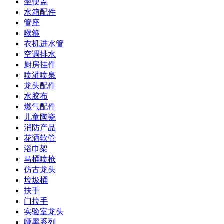
坐便盖
水箱配件
管座
喉箍
衣机进水管
空调排水
厨房挂件
喷灌喷泉
龙头配件
水胶布
燃气配件
儿童陶瓷
消防产品
花洒软管
浴巾架
马桶喷枪
仿古龙头
垃圾桶
扶手
门拉手
实验室龙头
哑黑系列