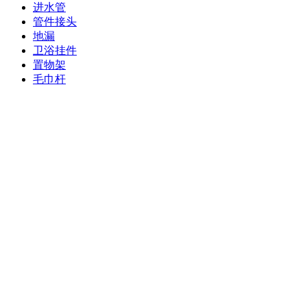
进水管
管件接头
地漏
卫浴挂件
置物架
毛巾杆
衣钩
纸巾盒
冲洗阀
塑料水箱
陶瓷面盆
马桶
蹲便器
小便斗
拖布池
浴缸
浴室柜
感应洁具
净水器
水槽
闸阀球阀