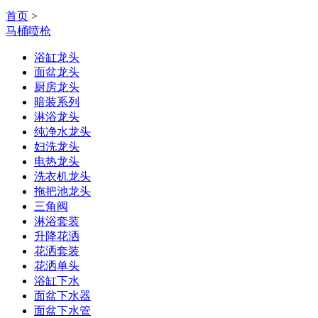
首页
>
马桶喷枪
浴缸龙头
面盆龙头
厨房龙头
暗装系列
淋浴龙头
纯净水龙头
妇洗龙头
电热龙头
洗衣机龙头
拖把池龙头
三角阀
淋浴套装
升降花洒
花洒套装
花洒单头
浴缸下水
面盆下水器
面盆下水管