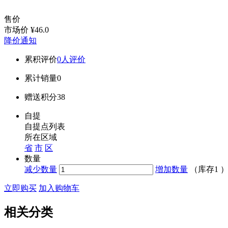
售价
市场价
¥46.0
降价通知
累积评价
0人评价
累计销量
0
赠送积分
38
自提
自提点列表
所在区域
省
市
区
数量
减少数量
增加数量
（库存
1
立即购买
加入购物车
相关分类