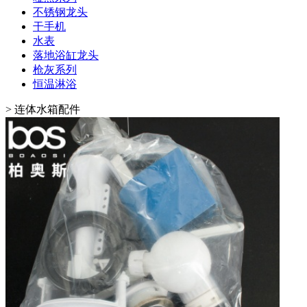
不锈钢龙头
干手机
水表
落地浴缸龙头
枪灰系列
恒温淋浴
>
连体水箱配件