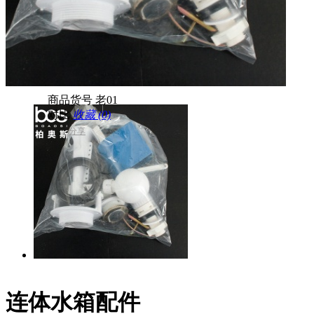
商品货号
老01
对比
收藏 (0)
分享
连体水箱配件