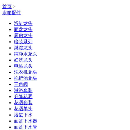
首页
>
水箱配件
浴缸龙头
面盆龙头
厨房龙头
暗装系列
淋浴龙头
纯净水龙头
妇洗龙头
电热龙头
洗衣机龙头
拖把池龙头
三角阀
淋浴套装
升降花洒
花洒套装
花洒单头
浴缸下水
面盆下水器
面盆下水管