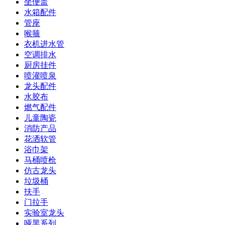
坐便盖
水箱配件
管座
喉箍
衣机进水管
空调排水
厨房挂件
喷灌喷泉
龙头配件
水胶布
燃气配件
儿童陶瓷
消防产品
花洒软管
浴巾架
马桶喷枪
仿古龙头
垃圾桶
扶手
门拉手
实验室龙头
哑黑系列