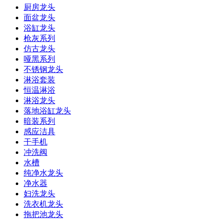
厨房龙头
面盆龙头
浴缸龙头
枪灰系列
仿古龙头
哑黑系列
不锈钢龙头
淋浴套装
恒温淋浴
淋浴龙头
落地浴缸龙头
暗装系列
感应洁具
干手机
冲洗阀
水槽
纯净水龙头
净水器
妇洗龙头
洗衣机龙头
拖把池龙头