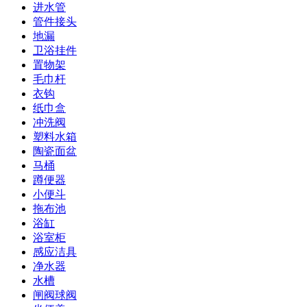
进水管
管件接头
地漏
卫浴挂件
置物架
毛巾杆
衣钩
纸巾盒
冲洗阀
塑料水箱
陶瓷面盆
马桶
蹲便器
小便斗
拖布池
浴缸
浴室柜
感应洁具
净水器
水槽
闸阀球阀